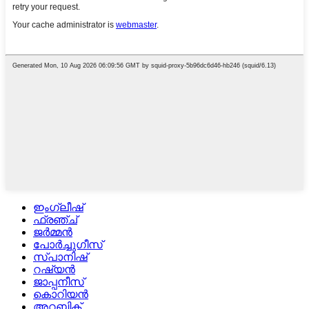
ഇംഗ്ലീഷ്
ഫ്രഞ്ച്
ജർമ്മൻ
പോർച്ചുഗീസ്
സ്പാനിഷ്
റഷ്യൻ
ജാപ്പനീസ്
കൊറിയൻ
അറബിക്