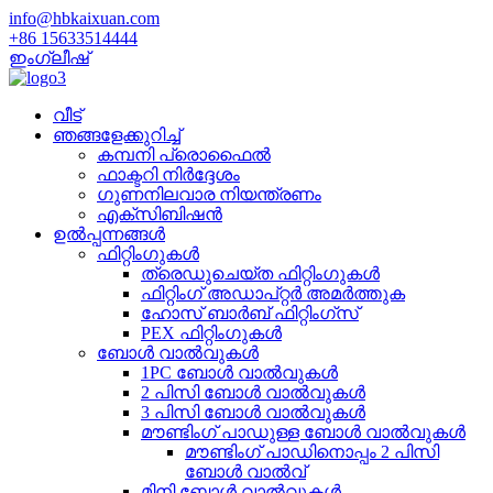
info@hbkaixuan.com
+86 15633514444
ഇംഗ്ലീഷ്
വീട്
ഞങ്ങളേക്കുറിച്ച്
കമ്പനി പ്രൊഫൈൽ
ഫാക്ടറി നിർദ്ദേശം
ഗുണനിലവാര നിയന്ത്രണം
എക്സിബിഷൻ
ഉൽപ്പന്നങ്ങൾ
ഫിറ്റിംഗുകൾ
ത്രെഡുചെയ്‌ത ഫിറ്റിംഗുകൾ
ഫിറ്റിംഗ് അഡാപ്റ്റർ അമർത്തുക
ഹോസ് ബാർബ് ഫിറ്റിംഗ്സ്
PEX ഫിറ്റിംഗുകൾ
ബോൾ വാൽവുകൾ
1PC ബോൾ വാൽവുകൾ
2 പിസി ബോൾ വാൽവുകൾ
3 പിസി ബോൾ വാൽവുകൾ
മൗണ്ടിംഗ് പാഡുള്ള ബോൾ വാൽവുകൾ
മൗണ്ടിംഗ് പാഡിനൊപ്പം 2 പിസി
ബോൾ വാൽവ്
മിനി ബോൾ വാൽവുകൾ