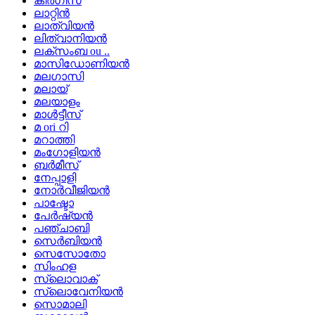
കിർഗിസ്
ലാറ്റിൻ
ലാത്വിയൻ
ലിത്വാനിയൻ
ലക്സംബ ou ..
മാസിഡോണിയൻ
മലഗാസി
മലായ്
മലയാളം
മാൾട്ടീസ്
മ ori റി
മറാത്തി
മംഗോളിയൻ
ബർമീസ്
നേപ്പാളി
നോർവീജിയൻ
പാഷ്ടോ
പേർഷ്യൻ
പഞ്ചാബി
സെർബിയൻ
സെസോതോ
സിംഹള
സ്ലൊവാക്
സ്ലൊവേനിയൻ
സൊമാലി