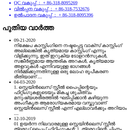
QC വകുപ്പ് ： + 86-318-8095269
വിൽപ്പന വകുപ്പ് ： + 86-318-7532676
ഉൽ‌പാദന വകുപ്പ് ： + 86-318-8095396
പുതിയ വാർത്ത
09-21-2020
നിക്ഷേപ കാസ്റ്റിംഗിനെ നഷ്ടപ്പെട്ട വാക്സ് കാസ്റ്റിംഗ്
അല്ലെങ്കിൽ കൃത്യമായ കാസ്റ്റിംഗ് എന്നും
വിളിക്കുന്നു, ഇത് ഇറുകിയ ടോളറൻസുകൾ,
സങ്കീർണ്ണമായ ആന്തരിക അറകൾ, കൃത്യമായ
അളവുകൾ എന്നിവയുള്ള ഭാഗങ്ങൾ
നിർമ്മിക്കുന്നതിനുള്ള ഒരു ലോഹ രൂപീകരണ
രീതിയാണ് ....
04-03-2020
1. സ്റ്റെയിൻ‌ലെസ് സ്റ്റീൽ പൈപ്പിന്റെയും
ഫിറ്റിംഗുകളുടെയും മികച്ച ശുചിത്വം
മനുഷ്യശരീരത്തിൽ ഘടിപ്പിക്കാൻ കഴിയുന്ന
അംഗീകൃത ആരോഗ്യകരമായ വസ്തുവാണ്
സ്റ്റെയിൻ‌ലെസ് സ്റ്റീൽ എന്ന് എല്ലാവർക്കും അറിയാം
....
12-10-2019
01 ഉയർന്ന നിലവാരമുള്ള സ്റ്റെയിൻ‌ലെസ് സ്റ്റീൽ
ത്രെഡ്ഡ് പൈപ്പ് ഫിറ്റിംഗുകൾ: 1. ത്രെഡിന്റെ ചിഹ്നം