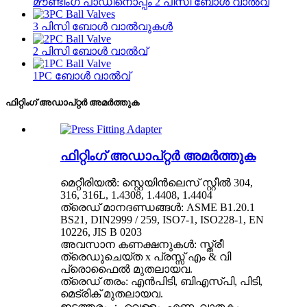
മൗണ്ടിംഗ് പാഡിനൊപ്പം 2 പിസി ബോൾ വാൽവ്
3 പിസി ബോൾ വാൽവുകൾ
2 പിസി ബോൾ വാൽവ്
1PC ബോൾ വാൽവ്
ഫിറ്റിംഗ് അഡാപ്റ്റർ അമർത്തുക
ഫിറ്റിംഗ് അഡാപ്റ്റർ അമർത്തുക
മെറ്റീരിയൽ: സ്റ്റെയിൻലെസ് സ്റ്റീൽ 304,
316, 316L, 1.4308, 1.4408, 1.4404
ത്രെഡ് മാനദണ്ഡങ്ങൾ: ASME B1.20.1
BS21, DIN2999 / 259, ISO7-1, ISO228-1, EN
10226, JIS B 0203
അവസാന കണക്ഷനുകൾ: സ്ത്രീ
ത്രെഡുചെയ്‌ത x പ്രസ്സ് എം & വി
പ്രൊഫൈൽ മുതലായവ.
ത്രെഡ് തരം: എൻ‌പി‌ടി, ബി‌എസ്‌പി, പി‌ടി,
മെട്രിക് മുതലായവ.
ഇടത്തരം ： വെള്ളം, എണ്ണ, വാതകം