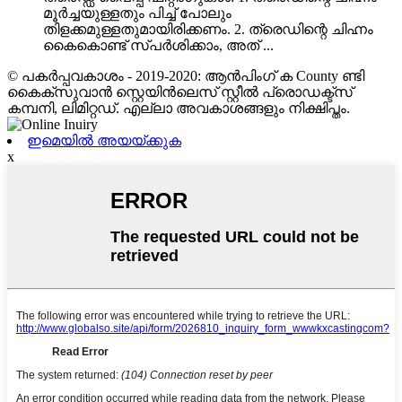
മൂർച്ചയുള്ളതും പിച്ച് പോലും
തിളക്കമുള്ളതുമായിരിക്കണം. 2. ത്രെഡിന്റെ ചിഹ്നം
കൈകൊണ്ട് സ്പർശിക്കാം, അത് ...
© പകർപ്പവകാശം - 2019-2020: ആൻ‌പിംഗ് ക County ണ്ടി
കൈക്സുവാൻ സ്റ്റെയിൻ‌ലെസ് സ്റ്റീൽ പ്രൊഡക്ട്സ്
കമ്പനി, ലിമിറ്റഡ്. എല്ലാ അവകാശങ്ങളും നിക്ഷിപ്തം.
ഇമെയിൽ അയയ്ക്കുക
x