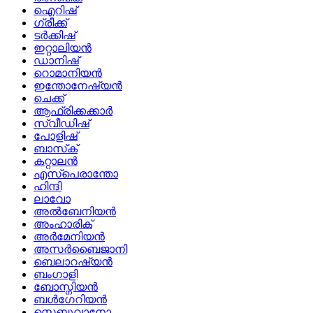
ഐറിഷ്
ഗ്രീക്ക്
ടർക്കിഷ്
ഇറ്റാലിയൻ
ഡാനിഷ്
റൊമാനിയൻ
ഇന്തോനേഷ്യൻ
ചെക്ക്
ആഫ്രിക്കക്കാർ
സ്വീഡിഷ്
പോളിഷ്
ബാസ്‌ക്
കറ്റാലൻ
എസ്പെരാന്തോ
ഹിന്ദി
ലാവോ
അൽബേനിയൻ
അംഹാരിക്
അർമേനിയൻ
അസർബൈജാനി
ബെലാറഷ്യൻ
ബംഗാളി
ബോസ്നിയൻ
ബൾഗേറിയൻ
സെബുവാനോ