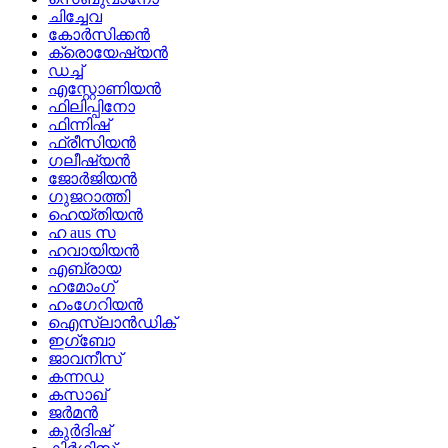
ചിച്ചേവ
കോർസിക്കൻ
ക്രൊയേഷ്യൻ
ഡച്ച്
എസ്റ്റോണിയൻ
ഫിലിപ്പിനോ
ഫിന്നിഷ്
ഫ്രീസിയൻ
ഗലീഷ്യൻ
ജോർജിയൻ
ഗുജറാത്തി
ഹെയ്തിയൻ
ഹ aus സ
ഹവായിയൻ
എബ്രായ
ഹമോംഗ്
ഹംഗേറിയൻ
ഐസ്‌ലാൻഡിക്
ഇഗ്ബോ
ജാവനീസ്
കന്നഡ
കസാഖ്
ജർമൻ
കുർദിഷ്