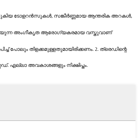
നു, ഇത് ഇറുകിയ ടോളറൻസുകൾ, സങ്കീർണ്ണമായ ആന്തരിക അറകൾ,
്കാൻ കഴിയുന്ന അംഗീകൃത ആരോഗ്യകരമായ വസ്തുവാണ്
 പിച്ച് പോലും തിളക്കമുള്ളതുമായിരിക്കണം. 2. ത്രെഡിന്റെ
്റഡ്. എല്ലാ അവകാശങ്ങളും നിക്ഷിപ്തം.