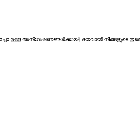
റിച്ചോ ഉള്ള അന്വേഷണങ്ങൾ‌ക്കായി, ദയവായി നിങ്ങളുടെ ഇമെയ