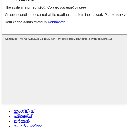
ഇംഗ്ലീഷ്
ഫ്രഞ്ച്
ജർമ്മൻ
പോർച്ചുഗീസ്