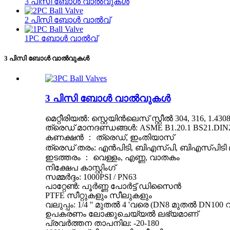
3 പിസി ബോൾ വാൽവുകൾ
2 പിസി ബോൾ വാൽവ്
1PC ബോൾ വാൽവ്
3 പിസി ബോൾ വാൽവുകൾ
3 പിസി ബോൾ വാൽവുകൾ
മെറ്റീരിയൽ: സ്റ്റെയിൻലെസ് സ്റ്റീൽ 304, 316, 1.4
ത്രെഡ് മാനദണ്ഡങ്ങൾ: ASME B1.20.1 BS21.DIN2999 
കണക്ഷൻ ： ത്രെഡ്, ഇംതിയാസ്
ത്രെഡ് തരം: എൻ‌പി‌ടി, ബി‌എസ്‌പി, ബി‌എസ്‌പി
ഇടത്തരം ： വെള്ളം, എണ്ണ, വാതകം
നിക്ഷേപ കാസ്റ്റിംഗ്
സമ്മർദ്ദം: 1000PSI / PN63
പാറ്റേൺ: പൂർണ്ണ പോർട്ട് ഡിസൈൻ
PTFE സീറ്റുകളും സീലുകളും
വലുപ്പം: 1/4 '' മുതൽ 4 'വരെ (DN8 മുതൽ DN100 
ഉപകരണം ലോക്കുചെയ്യൽ ലഭ്യമാണ്
പ്രവർത്തന താപനില: -20-180