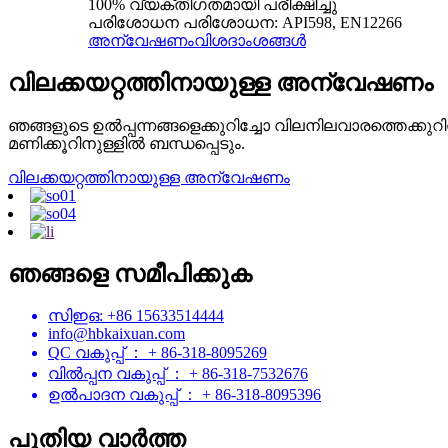
100% വ്യക്തിഗതമായി പരീക്ഷിച്ചു
പരിശോധന പരിശോധന: API598, EN12266
അന്വേഷണം
വിശദാംശങ്ങൾ
വിലക്കയറ്റത്തിനായുള്ള അന്വേഷണം
ഞങ്ങളുടെ ഉൽ‌പ്പന്നങ്ങളെക്കുറിച്ചോ വിലനിലവാരത്തെക്കു
മണിക്കൂറിനുള്ളിൽ‌ ബന്ധപ്പെടും.
വിലക്കയറ്റത്തിനായുള്ള അന്വേഷണം
ഞങ്ങളെ സമീപിക്കുക
സിഇഒ: +86 15633514444
info@hbkaixuan.com
QC വകുപ്പ് ： + 86-318-8095269
വിൽപ്പന വകുപ്പ് ： + 86-318-7532676
ഉൽ‌പാദന വകുപ്പ് ： + 86-318-8095396
പുതിയ വാർത്ത