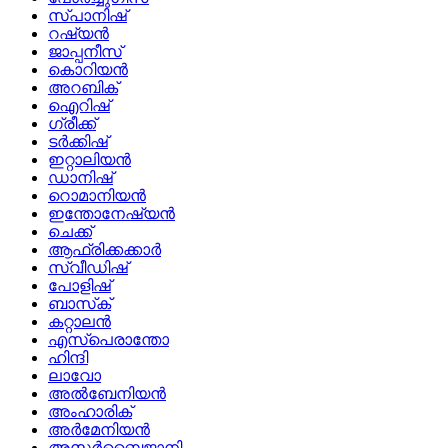
സ്പാനിഷ്
റഷ്യൻ
ജാപ്പനീസ്
കൊറിയൻ
അറബിക്
ഐറിഷ്
ഗ്രീക്ക്
ടർക്കിഷ്
ഇറ്റാലിയൻ
ഡാനിഷ്
റൊമാനിയൻ
ഇന്തോനേഷ്യൻ
ചെക്ക്
ആഫ്രിക്കക്കാർ
സ്വീഡിഷ്
പോളിഷ്
ബാസ്‌ക്
കറ്റാലൻ
എസ്പെരാന്തോ
ഹിന്ദി
ലാവോ
അൽബേനിയൻ
അംഹാരിക്
അർമേനിയൻ
അസർബൈജാനി