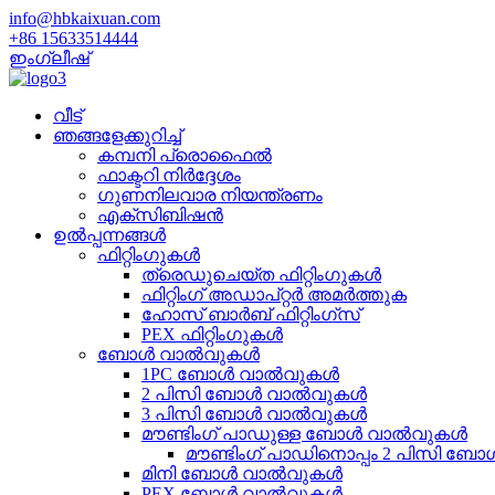
info@hbkaixuan.com
+86 15633514444
ഇംഗ്ലീഷ്
വീട്
ഞങ്ങളേക്കുറിച്ച്
കമ്പനി പ്രൊഫൈൽ
ഫാക്ടറി നിർദ്ദേശം
ഗുണനിലവാര നിയന്ത്രണം
എക്സിബിഷൻ
ഉൽപ്പന്നങ്ങൾ
ഫിറ്റിംഗുകൾ
ത്രെഡുചെയ്‌ത ഫിറ്റിംഗുകൾ
ഫിറ്റിംഗ് അഡാപ്റ്റർ അമർത്തുക
ഹോസ് ബാർബ് ഫിറ്റിംഗ്സ്
PEX ഫിറ്റിംഗുകൾ
ബോൾ വാൽവുകൾ
1PC ബോൾ വാൽവുകൾ
2 പിസി ബോൾ വാൽവുകൾ
3 പിസി ബോൾ വാൽവുകൾ
മൗണ്ടിംഗ് പാഡുള്ള ബോൾ വാൽവുകൾ
മൗണ്ടിംഗ് പാഡിനൊപ്പം 2 പിസി ബോ
മിനി ബോൾ വാൽവുകൾ
PEX ബോൾ വാൽവുകൾ