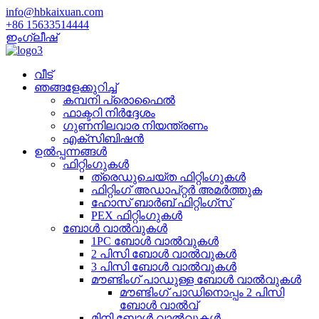
info@hbkaixuan.com
+86 15633514444
ഇംഗ്ലീഷ്
വീട്
ഞങ്ങളേക്കുറിച്ച്
കമ്പനി പ്രൊഫൈൽ
ഫാക്ടറി നിർദ്ദേശം
ഗുണനിലവാര നിയന്ത്രണം
എക്സിബിഷൻ
ഉൽപ്പന്നങ്ങൾ
ഫിറ്റിംഗുകൾ
ത്രെഡുചെയ്‌ത ഫിറ്റിംഗുകൾ
ഫിറ്റിംഗ് അഡാപ്റ്റർ അമർത്തുക
ഹോസ് ബാർബ് ഫിറ്റിംഗ്സ്
PEX ഫിറ്റിംഗുകൾ
ബോൾ വാൽവുകൾ
1PC ബോൾ വാൽവുകൾ
2 പിസി ബോൾ വാൽവുകൾ
3 പിസി ബോൾ വാൽവുകൾ
മൗണ്ടിംഗ് പാഡുള്ള ബോൾ വാൽവുകൾ
മൗണ്ടിംഗ് പാഡിനൊപ്പം 2 പിസി
ബോൾ വാൽവ്
മിനി ബോൾ വാൽവുകൾ