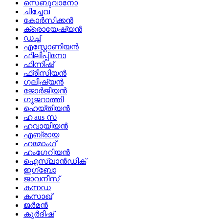
സെബുവാനോ
ചിച്ചേവ
കോർസിക്കൻ
ക്രൊയേഷ്യൻ
ഡച്ച്
എസ്റ്റോണിയൻ
ഫിലിപ്പിനോ
ഫിന്നിഷ്
ഫ്രീസിയൻ
ഗലീഷ്യൻ
ജോർജിയൻ
ഗുജറാത്തി
ഹെയ്തിയൻ
ഹ aus സ
ഹവായിയൻ
എബ്രായ
ഹമോംഗ്
ഹംഗേറിയൻ
ഐസ്‌ലാൻഡിക്
ഇഗ്ബോ
ജാവനീസ്
കന്നഡ
കസാഖ്
ജർമൻ
കുർദിഷ്