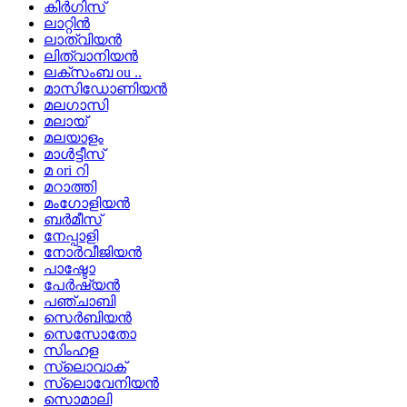
കിർഗിസ്
ലാറ്റിൻ
ലാത്വിയൻ
ലിത്വാനിയൻ
ലക്സംബ ou ..
മാസിഡോണിയൻ
മലഗാസി
മലായ്
മലയാളം
മാൾട്ടീസ്
മ ori റി
മറാത്തി
മംഗോളിയൻ
ബർമീസ്
നേപ്പാളി
നോർവീജിയൻ
പാഷ്ടോ
പേർഷ്യൻ
പഞ്ചാബി
സെർബിയൻ
സെസോതോ
സിംഹള
സ്ലൊവാക്
സ്ലൊവേനിയൻ
സൊമാലി