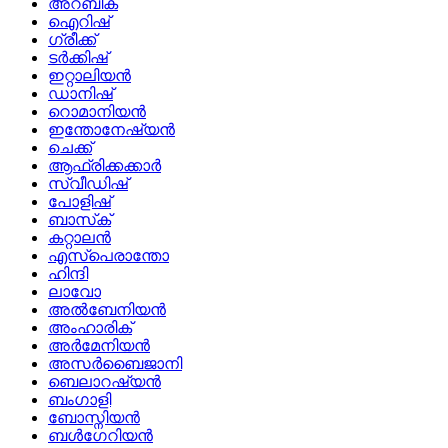
അറബിക്
ഐറിഷ്
ഗ്രീക്ക്
ടർക്കിഷ്
ഇറ്റാലിയൻ
ഡാനിഷ്
റൊമാനിയൻ
ഇന്തോനേഷ്യൻ
ചെക്ക്
ആഫ്രിക്കക്കാർ
സ്വീഡിഷ്
പോളിഷ്
ബാസ്‌ക്
കറ്റാലൻ
എസ്പെരാന്തോ
ഹിന്ദി
ലാവോ
അൽബേനിയൻ
അംഹാരിക്
അർമേനിയൻ
അസർബൈജാനി
ബെലാറഷ്യൻ
ബംഗാളി
ബോസ്നിയൻ
ബൾഗേറിയൻ