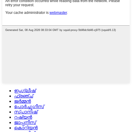
ഇംഗ്ലീഷ്
ഫ്രഞ്ച്
ജർമ്മൻ
പോർച്ചുഗീസ്
സ്പാനിഷ്
റഷ്യൻ
ജാപ്പനീസ്
കൊറിയൻ