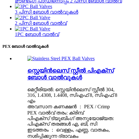
മൗണ്ടിംഗ് പാഡിനൊപ്പം 2 പിസി ബോൾ വാൽവ്
3 പിസി ബോൾ വാൽവുകൾ
2 പിസി ബോൾ വാൽവ്
1PC ബോൾ വാൽവ്
PEX ബോൾ വാൽവുകൾ
സ്റ്റെയിൻ‌ലെസ് സ്റ്റീൽ പി‌എക്സ്
ബോൾ വാൽവുകൾ
മെറ്റീരിയൽ: സ്റ്റെയിൻലെസ് സ്റ്റീൽ 304,
316, 1.4308, 1.4408, സിഎഫ് 8, സിഎഫ് 8
എം
അവസാന കണക്ഷൻ ： PEX / Crimp
PEX വാൽവ് തരം: ക്രിമ്പ്
പി‌എക്സ് ട്യൂബിംഗ് അനുയോജ്യത:
പി‌എക്സ് തരങ്ങൾ എ, ബി, സി
ഇടത്തരം ： വെള്ളം, എണ്ണ, വാതകം,
നശിപ്പിക്കുന്ന ദ്രാവകം