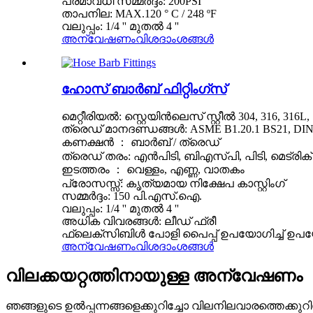
പരമാവധി സമ്മർദ്ദം: 200PSI
താപനില: MAX.120 ° C / 248 ºF
വലുപ്പം: 1/4 '' മുതൽ 4 ''
അന്വേഷണം
വിശദാംശങ്ങൾ
ഹോസ് ബാർബ് ഫിറ്റിംഗ്സ്
മെറ്റീരിയൽ: സ്റ്റെയിൻലെസ് സ്റ്റീൽ 304, 316, 316L, 1
ത്രെഡ് മാനദണ്ഡങ്ങൾ: ASME B1.20.1 BS21, DIN299
കണക്ഷൻ ： ബാർബ് / ത്രെഡ്
ത്രെഡ് തരം: എൻ‌പി‌ടി, ബി‌എസ്‌പി, പി‌ടി, മെട്ര
ഇടത്തരം ： വെള്ളം, എണ്ണ, വാതകം
പ്രോസസ്സ്: കൃത്യമായ നിക്ഷേപ കാസ്റ്റിംഗ്
സമ്മർദ്ദം: 150 പി.എസ്.ഐ.
വലുപ്പം: 1/4 '' മുതൽ 4 ''
അധിക വിവരങ്ങൾ: ലീഡ് ഫ്രീ
ഫ്ലെക്സിബിൾ പോളി പൈപ്പ് ഉപയോഗിച്ച് ഉപയോ
അന്വേഷണം
വിശദാംശങ്ങൾ
വിലക്കയറ്റത്തിനായുള്ള അന്വേഷണം
ഞങ്ങളുടെ ഉൽ‌പ്പന്നങ്ങളെക്കുറിച്ചോ വിലനിലവാരത്തെക്കു