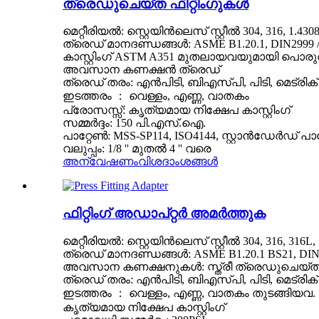
ത്രെഡുചെയ്‌ത ഫിറ്റിംഗുകൾ
മെറ്റീരിയൽ: സ്റ്റെയിൻലെസ് സ്റ്റീൽ 304, 316, 1.4
ത്രെഡ് മാനദണ്ഡങ്ങൾ: ASME B1.20.1, DIN2999 / 259
കാസ്റ്റിംഗ് ASTM A351 മുതലായവയുമായി പൊരുത്
അവസാന കണക്ഷൻ ത്രെഡ്
ത്രെഡ് തരം: എൻ‌പി‌ടി, ബി‌എസ്‌പി, പി‌ടി, മെട്ര
ഇടത്തരം ： വെള്ളം, എണ്ണ, വാതകം
പ്രോസസ്സ്: കൃത്യമായ നിക്ഷേപ കാസ്റ്റിംഗ്
സമ്മർദ്ദം: 150 പി.എസ്.ഐ.
പാറ്റേൺ: MSS-SP114, ISO4144, സ്റ്റാൻഡേർഡ് 
വലുപ്പം: 1/8 '' മുതൽ 4 '' വരെ
അന്വേഷണം
വിശദാംശങ്ങൾ
ഫിറ്റിംഗ് അഡാപ്റ്റർ അമർത്തുക
മെറ്റീരിയൽ: സ്റ്റെയിൻലെസ് സ്റ്റീൽ 304, 316, 316L, 1
ത്രെഡ് മാനദണ്ഡങ്ങൾ: ASME B1.20.1 BS21, DIN2999
അവസാന കണക്ഷനുകൾ: സ്ത്രീ ത്രെഡുചെയ്‌ത 
ത്രെഡ് തരം: എൻ‌പി‌ടി, ബി‌എസ്‌പി, പി‌ടി, മെട്ര
ഇടത്തരം ： വെള്ളം, എണ്ണ, വാതകം തുടങ്ങിയവ.
കൃത്യമായ നിക്ഷേപ കാസ്റ്റിംഗ്