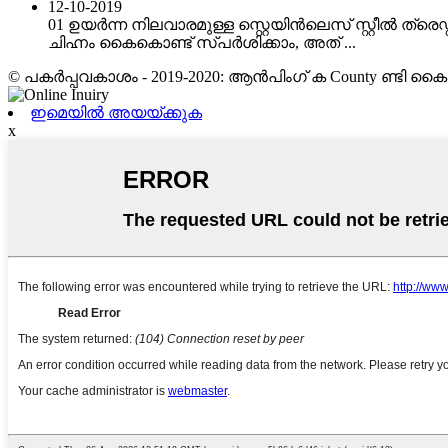
12-10-2019
01 ഉയർന്ന നിലവാരമുള്ള സ്റ്റെയിൻ‌ലെസ് സ്റ്റീൽ ത്രെഡ്
ചിഹ്നം കൈകൊണ്ട് സ്പർശിക്കാം, അത് ...
© പകർപ്പവകാശം - 2019-2020: ആൻ‌പിംഗ് ക County ണ്ടി കൈക
ഇമെയിൽ അയയ്ക്കുക
x