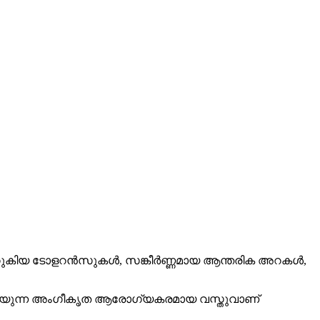
നു, ഇത് ഇറുകിയ ടോളറൻസുകൾ, സങ്കീർണ്ണമായ ആന്തരിക അറകൾ,
്കാൻ കഴിയുന്ന അംഗീകൃത ആരോഗ്യകരമായ വസ്തുവാണ്