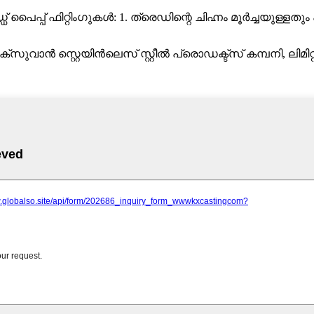
ഡ് പൈപ്പ് ഫിറ്റിംഗുകൾ: 1. ത്രെഡിന്റെ ചിഹ്നം മൂർച്ചയുള്ളതും
്സുവാൻ സ്റ്റെയിൻ‌ലെസ് സ്റ്റീൽ പ്രൊഡക്ട്സ് കമ്പനി, ലിമിറ