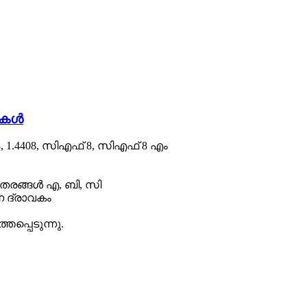
ഗുകൾ
308, 1.4408, സിഎഫ് 8, സിഎഫ് 8 എം
 തരങ്ങൾ എ, ബി, സി
്ന ദ്രാവകം
തപ്പെടുന്നു.