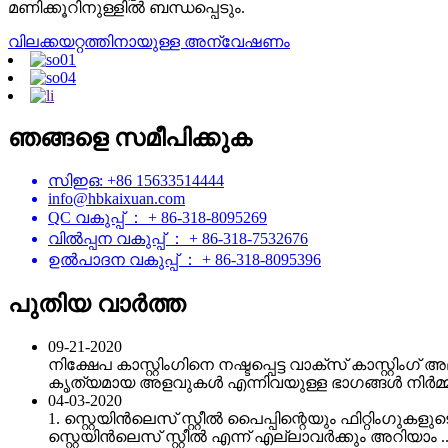
മണിക്കൂറിനുള്ളിൽ‌ ബന്ധപ്പെടും.
വിലക്കയറ്റത്തിനായുള്ള അന്വേഷണം
ഞങ്ങളെ സമീപിക്കുക
സിഇഒ: +86 15633514444
info@hbkaixuan.com
QC വകുപ്പ് ： + 86-318-8095269
വിൽപ്പന വകുപ്പ് ： + 86-318-7532676
ഉൽ‌പാദന വകുപ്പ് ： + 86-318-8095396
പുതിയ വാർത്ത
09-21-2020
നിക്ഷേപ കാസ്റ്റിംഗിനെ നഷ്ടപ്പെട്ട വാക്സ് കാസ്റ്റ
കൃത്യമായ അളവുകൾ എന്നിവയുള്ള ഭാഗങ്ങൾ നിർമ്മിക
04-03-2020
1. സ്റ്റെയിൻ‌ലെസ് സ്റ്റീൽ പൈപ്പിന്റെയും ഫിറ്റി
സ്റ്റെയിൻ‌ലെസ് സ്റ്റീൽ എന്ന് എല്ലാവർക്കും അറിയാം ..