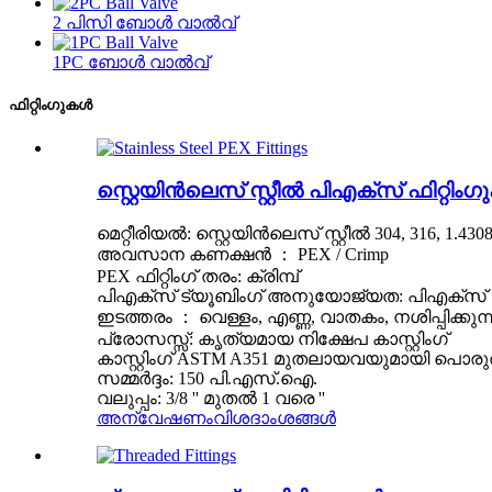
2 പിസി ബോൾ വാൽവ്
1PC ബോൾ വാൽവ്
ഫിറ്റിംഗുകൾ
സ്റ്റെയിൻ‌ലെസ് സ്റ്റീൽ പി‌എക്സ് ഫിറ്റിം
മെറ്റീരിയൽ: സ്റ്റെയിൻലെസ് സ്റ്റീൽ 304, 316, 1.4
അവസാന കണക്ഷൻ ： PEX / Crimp
PEX ഫിറ്റിംഗ് തരം: ക്രിമ്പ്
പി‌എക്സ് ട്യൂബിംഗ് അനുയോജ്യത: പി‌എക്സ്
ഇടത്തരം ： വെള്ളം, എണ്ണ, വാതകം, നശിപ്പിക്കുന
പ്രോസസ്സ്: കൃത്യമായ നിക്ഷേപ കാസ്റ്റിംഗ്
കാസ്റ്റിംഗ് ASTM A351 മുതലായവയുമായി പൊരുത്
സമ്മർദ്ദം: 150 പി.എസ്.ഐ.
വലുപ്പം: 3/8 '' മുതൽ 1 വരെ ''
അന്വേഷണം
വിശദാംശങ്ങൾ