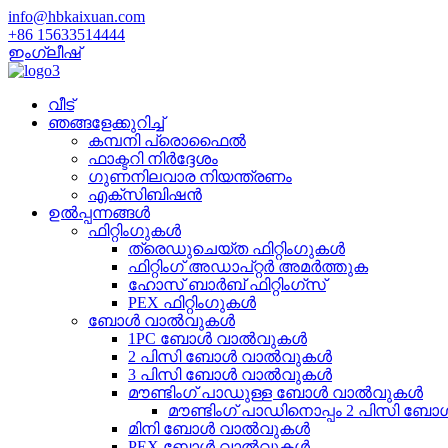
info@hbkaixuan.com
+86 15633514444
ഇംഗ്ലീഷ്
വീട്
ഞങ്ങളേക്കുറിച്ച്
കമ്പനി പ്രൊഫൈൽ
ഫാക്ടറി നിർദ്ദേശം
ഗുണനിലവാര നിയന്ത്രണം
എക്സിബിഷൻ
ഉൽപ്പന്നങ്ങൾ
ഫിറ്റിംഗുകൾ
ത്രെഡുചെയ്‌ത ഫിറ്റിംഗുകൾ
ഫിറ്റിംഗ് അഡാപ്റ്റർ അമർത്തുക
ഹോസ് ബാർബ് ഫിറ്റിംഗ്സ്
PEX ഫിറ്റിംഗുകൾ
ബോൾ വാൽവുകൾ
1PC ബോൾ വാൽവുകൾ
2 പിസി ബോൾ വാൽവുകൾ
3 പിസി ബോൾ വാൽവുകൾ
മൗണ്ടിംഗ് പാഡുള്ള ബോൾ വാൽവുകൾ
മൗണ്ടിംഗ് പാഡിനൊപ്പം 2 പിസി ബോ
മിനി ബോൾ വാൽവുകൾ
PEX ബോൾ വാൽവുകൾ