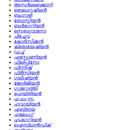
അസർബൈജാനി
ബെലാറഷ്യൻ
ബംഗാളി
ബോസ്നിയൻ
ബൾഗേറിയൻ
സെബുവാനോ
ചിച്ചേവ
കോർസിക്കൻ
ക്രൊയേഷ്യൻ
ഡച്ച്
എസ്റ്റോണിയൻ
ഫിലിപ്പിനോ
ഫിന്നിഷ്
ഫ്രീസിയൻ
ഗലീഷ്യൻ
ജോർജിയൻ
ഗുജറാത്തി
ഹെയ്തിയൻ
ഹ aus സ
ഹവായിയൻ
എബ്രായ
ഹമോംഗ്
ഹംഗേറിയൻ
ഐസ്‌ലാൻഡിക്