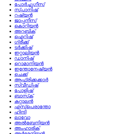
പോർച്ചുഗീസ്
സ്പാനിഷ്
റഷ്യൻ
ജാപ്പനീസ്
കൊറിയൻ
അറബിക്
ഐറിഷ്
ഗ്രീക്ക്
ടർക്കിഷ്
ഇറ്റാലിയൻ
ഡാനിഷ്
റൊമാനിയൻ
ഇന്തോനേഷ്യൻ
ചെക്ക്
ആഫ്രിക്കക്കാർ
സ്വീഡിഷ്
പോളിഷ്
ബാസ്‌ക്
കറ്റാലൻ
എസ്പെരാന്തോ
ഹിന്ദി
ലാവോ
അൽബേനിയൻ
അംഹാരിക്
അർമേനിയൻ