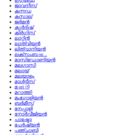
ഇഗ്ബോ
ജാവനീസ്
കന്നഡ
കസാഖ്
ജർമൻ
കുർദിഷ്
കിർഗിസ്
ലാറ്റിൻ
ലാത്വിയൻ
ലിത്വാനിയൻ
ലക്സംബ ou ..
മാസിഡോണിയൻ
മലഗാസി
മലായ്
മലയാളം
മാൾട്ടീസ്
മ ori റി
മറാത്തി
മംഗോളിയൻ
ബർമീസ്
നേപ്പാളി
നോർവീജിയൻ
പാഷ്ടോ
പേർഷ്യൻ
പഞ്ചാബി