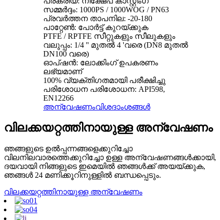
പ്രക്രിയ: നിക്ഷേപ കാസ്റ്റിംഗ്
സമ്മർദ്ദം: 1000PS / 1000WOG / PN63
പ്രവർത്തന താപനില: -20-180
പാറ്റേൺ: പോർട്ട് കുറയ്ക്കുക
PTFE / RPTFE സീറ്റുകളും സീലുകളും
വലുപ്പം: 1/4 '' മുതൽ 4 'വരെ (DN8 മുതൽ
DN100 വരെ)
ഓപ്ഷൻ: ലോക്കിംഗ് ഉപകരണം
ലഭ്യമാണ്
100% വ്യക്തിഗതമായി പരീക്ഷിച്ചു
പരിശോധന പരിശോധന: API598,
EN12266
അന്വേഷണം
വിശദാംശങ്ങൾ
വിലക്കയറ്റത്തിനായുള്ള അന്വേഷണം
ഞങ്ങളുടെ ഉൽ‌പ്പന്നങ്ങളെക്കുറിച്ചോ
വിലനിലവാരത്തെക്കുറിച്ചോ ഉള്ള അന്വേഷണങ്ങൾ‌ക്കായി,
ദയവായി നിങ്ങളുടെ ഇമെയിൽ‌ ഞങ്ങൾ‌ക്ക് അയയ്‌ക്കുക,
ഞങ്ങൾ‌ 24 മണിക്കൂറിനുള്ളിൽ‌ ബന്ധപ്പെടും.
വിലക്കയറ്റത്തിനായുള്ള അന്വേഷണം