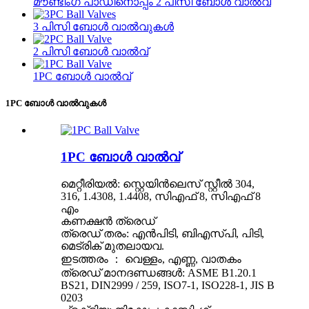
മൗണ്ടിംഗ് പാഡിനൊപ്പം 2 പിസി ബോൾ വാൽവ്
3 പിസി ബോൾ വാൽവുകൾ
2 പിസി ബോൾ വാൽവ്
1PC ബോൾ വാൽവ്
1PC ബോൾ വാൽവുകൾ
1PC ബോൾ വാൽവ്
മെറ്റീരിയൽ: സ്റ്റെയിൻലെസ് സ്റ്റീൽ 304,
316, 1.4308, 1.4408, സിഎഫ് 8, സിഎഫ് 8
എം
കണക്ഷൻ ത്രെഡ്
ത്രെഡ് തരം: എൻ‌പി‌ടി, ബി‌എസ്‌പി, പി‌ടി,
മെട്രിക് മുതലായവ.
ഇടത്തരം ： വെള്ളം, എണ്ണ, വാതകം
ത്രെഡ് മാനദണ്ഡങ്ങൾ: ASME B1.20.1
BS21, DIN2999 / 259, ISO7-1, ISO228-1, JIS B
0203