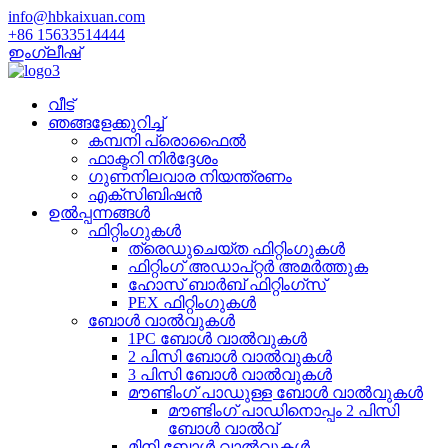
info@hbkaixuan.com
+86 15633514444
ഇംഗ്ലീഷ്
വീട്
ഞങ്ങളേക്കുറിച്ച്
കമ്പനി പ്രൊഫൈൽ
ഫാക്ടറി നിർദ്ദേശം
ഗുണനിലവാര നിയന്ത്രണം
എക്സിബിഷൻ
ഉൽപ്പന്നങ്ങൾ
ഫിറ്റിംഗുകൾ
ത്രെഡുചെയ്‌ത ഫിറ്റിംഗുകൾ
ഫിറ്റിംഗ് അഡാപ്റ്റർ അമർത്തുക
ഹോസ് ബാർബ് ഫിറ്റിംഗ്സ്
PEX ഫിറ്റിംഗുകൾ
ബോൾ വാൽവുകൾ
1PC ബോൾ വാൽവുകൾ
2 പിസി ബോൾ വാൽവുകൾ
3 പിസി ബോൾ വാൽവുകൾ
മൗണ്ടിംഗ് പാഡുള്ള ബോൾ വാൽവുകൾ
മൗണ്ടിംഗ് പാഡിനൊപ്പം 2 പിസി
ബോൾ വാൽവ്
മിനി ബോൾ വാൽവുകൾ