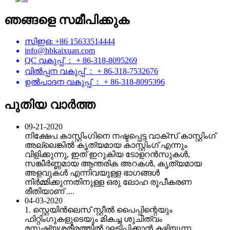
ഞങ്ങളെ സമീപിക്കുക
സിഇഒ: +86 15633514444
info@hbkaixuan.com
QC വകുപ്പ് ： + 86-318-8095269
വിൽപ്പന വകുപ്പ് ： + 86-318-7532676
ഉൽ‌പാദന വകുപ്പ് ： + 86-318-8095396
പുതിയ വാർത്ത
09-21-2020
നിക്ഷേപ കാസ്റ്റിംഗിനെ നഷ്ടപ്പെട്ട വാക്സ് കാസ്റ്റിംഗ്
അല്ലെങ്കിൽ കൃത്യമായ കാസ്റ്റിംഗ് എന്നും
വിളിക്കുന്നു, ഇത് ഇറുകിയ ടോളറൻസുകൾ,
സങ്കീർണ്ണമായ ആന്തരിക അറകൾ, കൃത്യമായ
അളവുകൾ എന്നിവയുള്ള ഭാഗങ്ങൾ
നിർമ്മിക്കുന്നതിനുള്ള ഒരു ലോഹ രൂപീകരണ
രീതിയാണ് ....
04-03-2020
1. സ്റ്റെയിൻ‌ലെസ് സ്റ്റീൽ പൈപ്പിന്റെയും
ഫിറ്റിംഗുകളുടെയും മികച്ച ശുചിത്വം
മനുഷ്യശരീരത്തിൽ ഘടിപ്പിക്കാൻ കഴിയുന്ന