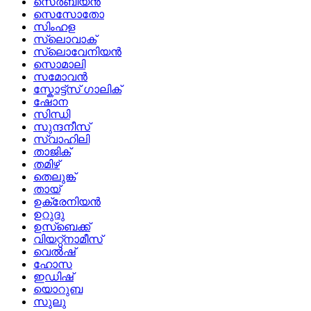
സെർബിയൻ
സെസോതോ
സിംഹള
സ്ലൊവാക്
സ്ലൊവേനിയൻ
സൊമാലി
സമോവൻ
സ്കോട്ട്സ് ഗാലിക്
ഷോന
സിന്ധി
സുന്ദനീസ്
സ്വാഹിലി
താജിക്
തമിഴ്
തെലുങ്ക്
തായ്
ഉക്രേനിയൻ
ഉറുദു
ഉസ്ബെക്ക്
വിയറ്റ്നാമീസ്
വെൽഷ്
ഹോസ
ഇഡിഷ്
യൊറുബ
സുലു